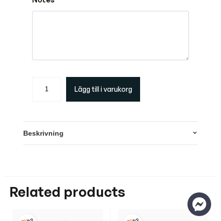
M
Lägg till i varukorg
o
n
t
é
Beskrivning
V
å
r
/
H
Related products
ö
s
t