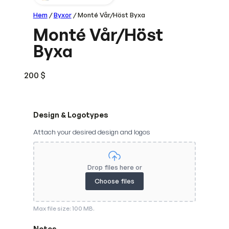
Hem
/
Byxor
/ Monté Vår/Höst Byxa
Monté Vår/Höst
Byxa
200
$
Design & Logotypes
Attach your desired design and logos
Drop files here or
Choose files
Max file size: 100 MB.
Notes