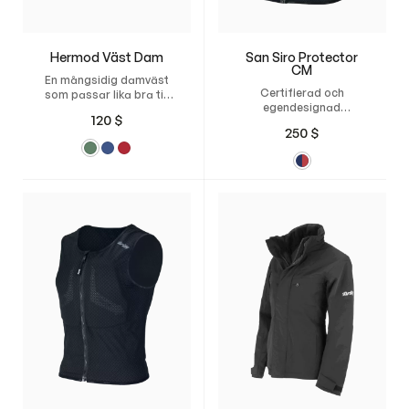
Hermod Väst Dam
San Siro Protector
CM
En mångsidig damväst
Certifierad och
som passar lika bra till
egendesignad
stallet som till vardags.
120
$
säkerhetsväst för
250
$
travsport.