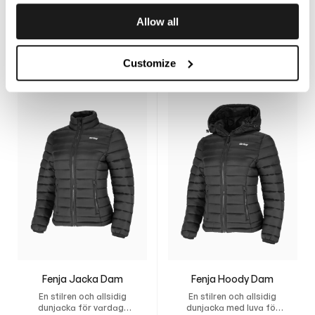
Praktiska vinterbyxor
Slutsåld
Allow all
som håller dig varm och
210
$
rörlig även under de
190
$
kallaste dagarna
Customize
Fenja Jacka Dam
Fenja Hoody Dam
En stilren och allsidig
En stilren och allsidig
dunjacka för vardag,
dunjacka med luva för