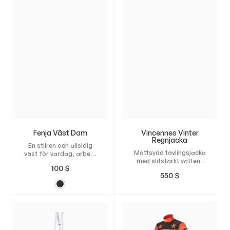
perfekt för sommaren.
Fenja Väst Dam
Vincennes Vinter
Regnjacka
En stilren och allsidig
Måttsydd tävlingsjacka
väst för vardag, arbete
med slitstarkt vatten-
och stallet.
100
$
och vindavvisande
550
$
material och Thinsulate-
isoleringen.