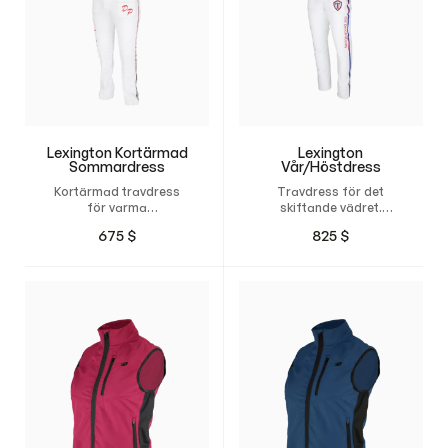
Lexington Kortärmad
Lexington
Sommardress
Vår/Höstdress
Kortärmad travdress
Travdress för det
för varma
skiftande vädret.
tävlingsdagar. Designa
Designa din egen dress
675
$
825
$
din egen dress och få
och få den måttsydd för
den måttsydd för
maximal komfort,
maximal komfort,
rörelsefrihet och en
rörelsefrihet och en
passform som känns
passform som känns
naturlig.
naturlig.