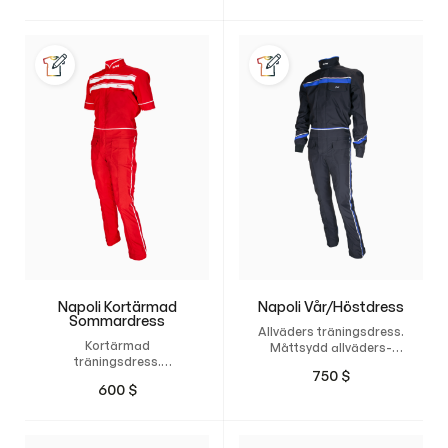
Vest är en populär
produkt tillverkad av
vårt slitstarka
stretchmaterial…
Napoli Kortärmad
Napoli Vår/Höstdress
Sommardress
Allväders träningsdress.
Kortärmad
Måttsydd allväders-
träningsdress.
träningsdress med
750
$
Måttsydd och
perfekt passform och
600
$
egendesignad
hög komfort.
kortärmad
träningsdress med
perfekt passform,