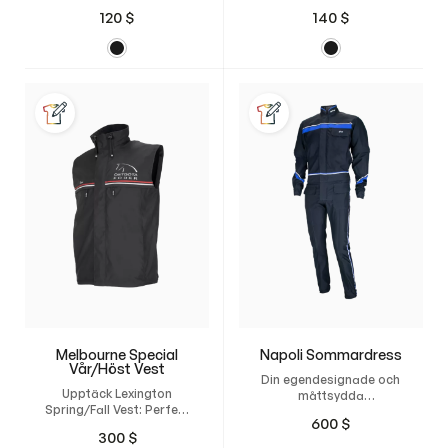
arbete och stallet.
vardag, arbete och
120
$
140
$
stallet.
Melbourne Special
Napoli Sommardress
Vår/Höst Vest
Din egendesignade och
Upptäck Lexington
måttsydda
Spring/Fall Vest: Perfekt
träningsdress med
600
$
för alla årstider
perfekt passform,
300
$
Lexington All-Weather
optimal för sommaren.