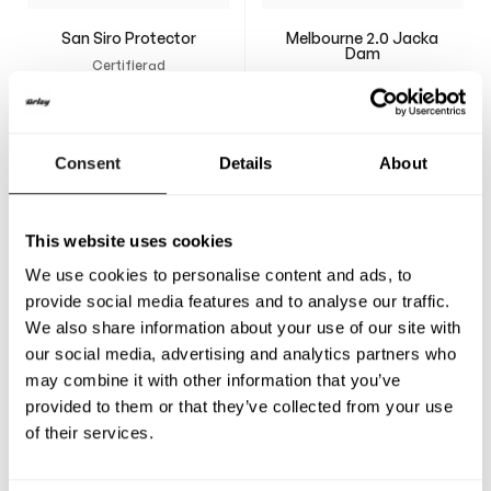
San Siro Protector
Melbourne 2.0 Jacka
Dam
Certifierad
Slutsåld
säkerhetsväst för
travsport med maximal
220
$
220
$
rörelsefrihet.
Consent
Details
About
This website uses cookies
We use cookies to personalise content and ads, to
provide social media features and to analyse our traffic.
We also share information about your use of our site with
our social media, advertising and analytics partners who
may combine it with other information that you’ve
provided to them or that they’ve collected from your use
of their services.
Boden 2.0 Byxor Dam
Boden 2.0 Jacka Dam