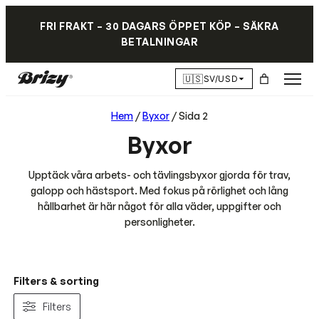
FRI FRAKT – 30 DAGARS ÖPPET KÖP – SÄKRA
BETALNINGAR
🇺🇸
SV/USD
Hem
/
Byxor
/ Sida 2
Byxor
Upptäck våra arbets- och tävlingsbyxor gjorda för trav,
galopp och hästsport. Med fokus på rörlighet och lång
hållbarhet är här något för alla väder, uppgifter och
personligheter.
Filters & sorting
Filters