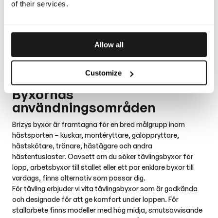
vattentåliga och vindtäta.
of their services.
Alla våra arbetsbyxor och tävlingsbyxor har en passform
som är anpassad för rörelsefrihet. Det gör att du kan
arbeta, köra och rida utan att känna dig begränsad. Många
Allow all
modeller har dessutom smarta detaljer som
stretchpaneler, elastiska fotremmar, resår i midjan och
hängslen. Det gör att byxorna sitter stabilt, även under en
Customize
intensiv arbetsdag.
Byxornas
användningsområden
Brizys byxor är framtagna för en bred målgrupp inom
hästsporten – kuskar, montéryttare, galoppryttare,
hästskötare, tränare, hästägare och andra
hästentusiaster. Oavsett om du söker tävlingsbyxor för
lopp, arbetsbyxor till stallet eller ett par enklare byxor till
vardags, finns alternativ som passar dig.
För tävling erbjuder vi vita tävlingsbyxor som är godkända
och designade för att ge komfort under loppen. För
stallarbete finns modeller med hög midja, smutsavvisande