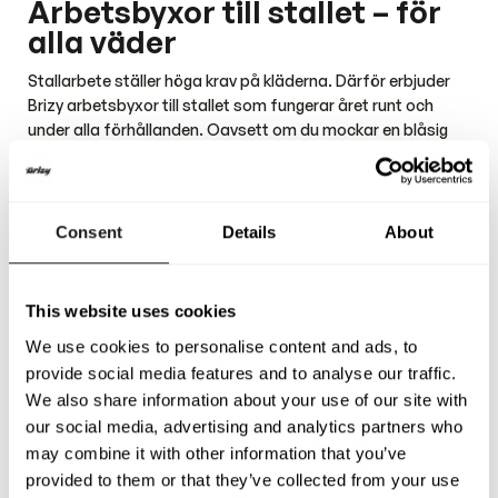
Arbetsbyxor till stallet – för
alla väder
Stallarbete ställer höga krav på kläderna. Därför erbjuder
Brizy arbetsbyxor till stallet som fungerar året runt och
under alla förhållanden. Oavsett om du mockar en blåsig
vinterdag, kör häst i regn eller rider i sommarvärme, finns en
modell som håller dig både bekväm och skyddad.
Våra arbetsbyxor till stallet är gjorda för att stå emot kyla,
vind, regn och smuts – samtidigt som de är lätta att röra
Consent
Details
About
sig i. De fungerar lika bra för dagliga sysslor som för körning
och ridning. Med rätt arbetsbyxor till stallet slipper du
kompromissa mellan funktion och komfort, även under de
This website uses cookies
tuffaste arbetsdagarna.
We use cookies to personalise content and ads, to
Funktion och material
provide social media features and to analyse our traffic.
We also share information about your use of our site with
Byxornas material är noga utvalda för att klara stallmiljöns
our social media, advertising and analytics partners who
påfrestningar. De är slitstarka, enkla att tvätta och torkar
may combine it with other information that you’ve
snabbt, vilket gör dem praktiska för dagligt bruk. För dig
som behöver extra skydd finns modeller som är både
provided to them or that they’ve collected from your use