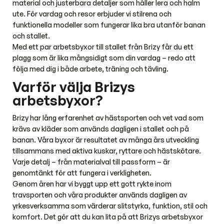
material och justerbara detaljer som håller lera och halm
ute. För vardag och resor erbjuder vi stilrena och
funktionella modeller som fungerar lika bra utanför banan
och stallet.
Med ett par arbetsbyxor till stallet från Brizy får du ett
plagg som är lika mångsidigt som din vardag – redo att
följa med dig i både arbete, träning och tävling.
Varför välja Brizys
arbetsbyxor?
Brizy har lång erfarenhet av hästsporten och vet vad som
krävs av kläder som används dagligen i stallet och på
banan. Våra byxor är resultatet av många års utveckling
tillsammans med aktiva kuskar, ryttare och hästskötare.
Varje detalj – från materialval till passform – är
genomtänkt för att fungera i verkligheten.
Genom åren har vi byggt upp ett gott rykte inom
travsporten och våra produkter används dagligen av
yrkesverksamma som värderar slitstyrka, funktion, stil och
komfort. Det gör att du kan lita på att Brizys arbetsbyxor