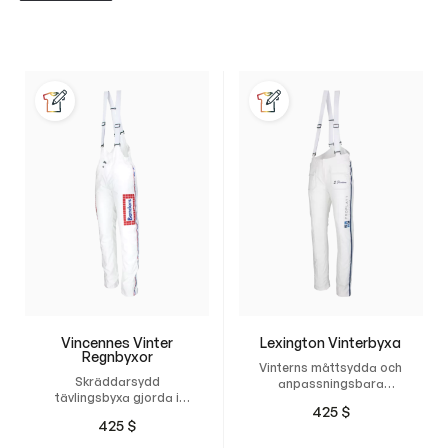
Vincennes Vinter
Lexington Vinterbyxa
Regnbyxor
Vinterns måttsydda och
Skräddarsydd
anpassningsbara
tävlingsbyxa gjorda i
tävlingsbyxa med
425
$
slitstarkt vatten- och
optimal passform.
425
$
vindavvisande material
och Thinsulate-