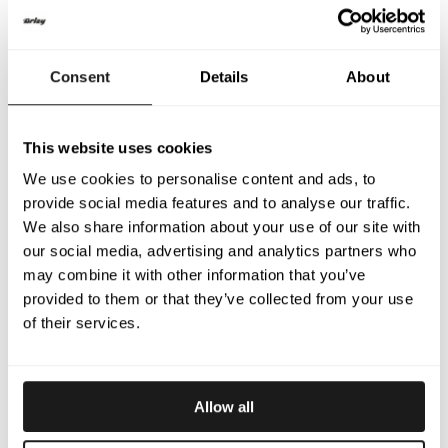
Collant court Pocono
Pocono Manches
Longues
Sous-short léger et
Sous-vêtement à
respirant qui évacue
Consent
Details
About
manches longues
l’humidité
350
SEK
offrant un grand
550
SEK
confort et une
évacuation rapide de
l’humidité.
This website uses cookies
We use cookies to personalise content and ads, to
provide social media features and to analyse our traffic.
We also share information about your use of our site with
our social media, advertising and analytics partners who
may combine it with other information that you’ve
provided to them or that they’ve collected from your use
of their services.
Allow all
Pocono Sans
Collant court de