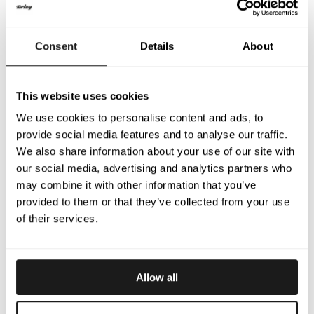
Collant court Pocono
Pocono Manches
Longues
Sous-short léger et
Sous-vêtement à
respirant qui évacue
manches longues
l’humidité
Consent
Details
About
30
$
offrant un grand
55
$
confort et une
évacuation rapide de
l’humidité.
This website uses cookies
We use cookies to personalise content and ads, to
provide social media features and to analyse our traffic.
We also share information about your use of our site with
our social media, advertising and analytics partners who
may combine it with other information that you’ve
provided to them or that they’ve collected from your use
of their services.
Allow all
Pocono Sans
Collant court de
Manches
protection Pocono