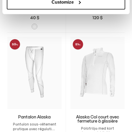
Customize
Sous-vêtement blanc
Deux paires de sous-
sans manches qui
shorts légers et
évacue rapidement
respirants avec
40
$
120
$
l’humidité et vous garde
protection
au sec.
supplémentaire
50
51
%
%
Pantalon Alaska
Alaska Col court avec
fermeture à glissière
Pantalon sous-vêtement
Polotröja med kort
pratique avec régulation