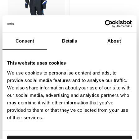
Consent
Details
About
Combinaison d’hiver
Napoli
This website uses cookies
Tenue d’entraînement
d’hiver. Combinaison
We use cookies to personalise content and ads, to
d’entraînement sur
750
$
provide social media features and to analyse our traffic.
mesure offrant un
ajustement parfait et un
We also share information about your use of our site with
confort optimal pour
our social media, advertising and analytics partners who
l’hiver.
may combine it with other information that you’ve
Combinaison sur mesure
provided to them or that they’ve collected from your use
of their services.
Toutes nos combinaisons, qu’il s’agisse d’un modèle
d’entraînement ou de compétition, sont confectionnées
selon vos mesures exactes et vos préférences. Cela