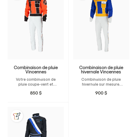
Combinaison de pluie
Combinaison de pluie
Vincennes
hivernale Vincennes
Votre combinaison de
Combinaison de pluie
pluie coupe-vent et
hivernale sur mesure,
imperméable,
coupe-vent et
850
$
900
$
personnalisée et sur
imperméable, pour les
mesure pour les courses
journées de course
de trot
froides.