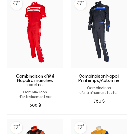
Combinaison d’été
Combinaison Napoli
Napoli à manches
Printemps/Automne
courtes
Combinaison
Combinaison
d’entraînement toutes
d’entraînement sur
saisons, sur mesure,
750
$
mesure à manches
offrant un ajustement
600
$
courtes, avec un
parfait et un confort
ajustement parfait et un
optimal.
confort optimal, idéale
pour l’été.