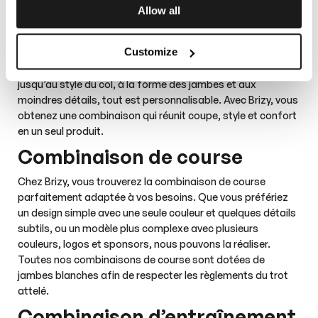
garantit un ajustement parfait pour vous permettre d’être
Allow all
au meilleur de vos performances, que ce soit à
l’entraînement ou sur la piste. Vous choisissez l’apparence
Customize
de votre combinaison, avec nos conseils, notre expertise et
nos recommandations. Du choix des couleurs et du design
jusqu’au style du col, à la forme des jambes et aux
moindres détails, tout est personnalisable. Avec Brizy, vous
obtenez une combinaison qui réunit coupe, style et confort
en un seul produit.
Combinaison de course
Chez Brizy, vous trouverez la combinaison de course
parfaitement adaptée à vos besoins. Que vous préfériez
un design simple avec une seule couleur et quelques détails
subtils, ou un modèle plus complexe avec plusieurs
couleurs, logos et sponsors, nous pouvons la réaliser.
Toutes nos combinaisons de course sont dotées de
jambes blanches afin de respecter les règlements du trot
attelé.
Combinaison d’entraînement