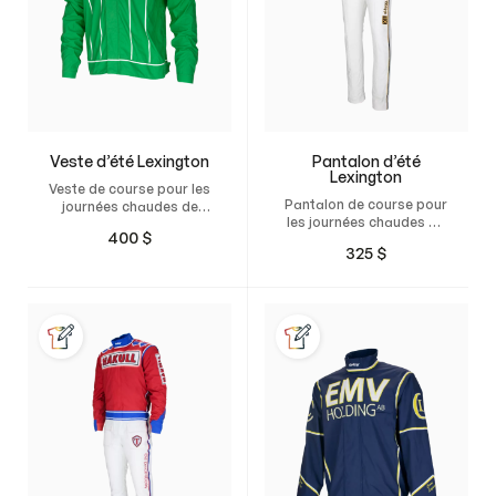
Veste d’été Lexington
Pantalon d’été
Lexington
Veste de course pour les
Pantalon de course pour
journées chaudes de
les journées chaudes de
compétition. Créez
400
$
compétition. Créez
votre propre veste
325
$
votre propre pantalon
personnalisée et faites-
personnalisé et faites-le
la réaliser sur mesure
réaliser sur mesure pour
pour un confort optimal,
un confort optimal, une
une liberté de
liberté de mouvement
mouvement totale et une
totale et une coupe
coupe naturelle
naturelle parfaitement
parfaitement adaptée.
adaptée.