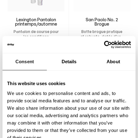
Lexington Pantalon
San Paolo No. 2
printemps/automne
Brogue
Pantalon de course pour
Botte brogue pratique
les conditions
et robuste, dotée d’une
météorologiques
doublure respirante,
450
$
320
$
changeantes. Créez
d’une semelle intérieure
votre propre pantalon
amovible et d’une
personnalisé et faites-le
construction durable
Consent
Details
About
réaliser sur mesure pour
offrant soutien et
un confort optimal, une
confort tout au long de
liberté de mouvement
la journée.
totale et une coupe
naturelle parfaitement
This website uses cookies
adaptée.
We use cookies to personalise content and ads, to
provide social media features and to analyse our traffic.
We also share information about your use of our site with
our social media, advertising and analytics partners who
may combine it with other information that you’ve
provided to them or that they’ve collected from your use
of their services.