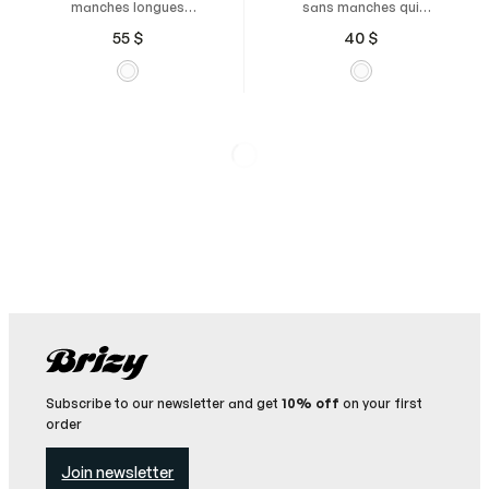
manches longues
sans manches qui
offrant un grand
évacue rapidement
55
$
40
$
confort et une
l’humidité et vous garde
évacuation rapide de
au sec.
l’humidité.
Subscribe to our newsletter and get
10% off
on your first
order
Join newsletter