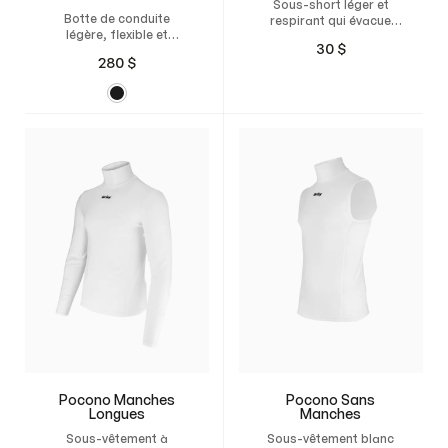
Sous-short léger et
Botte de conduite
respirant qui évacue
légère, flexible et
l’humidité
30
$
durable en cuir italien,
280
$
avec semelle souple et
doublure respirante,
spécialement conçue
pour les sulkys de style
américain.
Pocono Manches
Pocono Sans
Longues
Manches
Sous-vêtement à
Sous-vêtement blanc