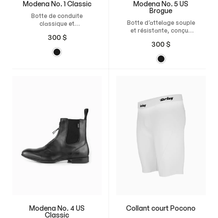
Modena No. 1 Classic
Modena No. 5 US
Brogue
Botte de conduite
Botte d’attelage souple
classique et
et résistante, conçue
fonctionnelle avec
300
$
pour les courses avec un
fermeture éclair, talon
300
$
sulky américain, avec
renforcé et construction
une semelle fine en
flexible pour une
caoutchouc et un cuir
excellente adhérence et
respirant pour le
un confort optimal dans
confort et l’adhérence
le sulky.
Modena No. 4 US
Collant court Pocono
Classic