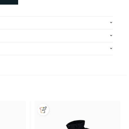
#2 Dark Green
#5 Kelly Green
n
#64 Green 368c
#59 Green JD
en TU
#61 Green 5912
#33 Pastel Green
l Blue
#34 Dark Blue
#53 Blue 298c
olyester, traité DWR pour la durabilité et la
#9 Navy Blue
#13 Winered