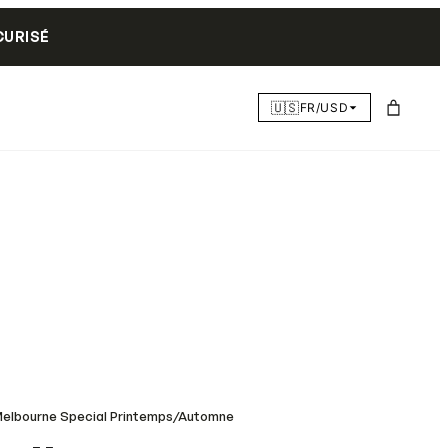
CURISÉ
🇺🇸
FR/USD
Melbourne Special Printemps/Automne