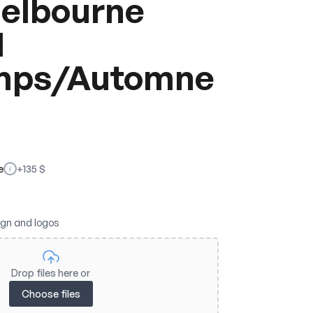
Melbourne
l
emps/Automne
e
+
135
$
i
ign and logos
Drop files here or
Choose files