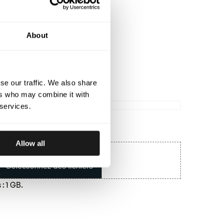
Normal fit
Loose fit
About
se our traffic. We also share
Weight (kg)
ers who may combine it with
 services.
Allow all
Déposez les fichiers ici ou
Sélectionnez des fichiers
: 1 GB.