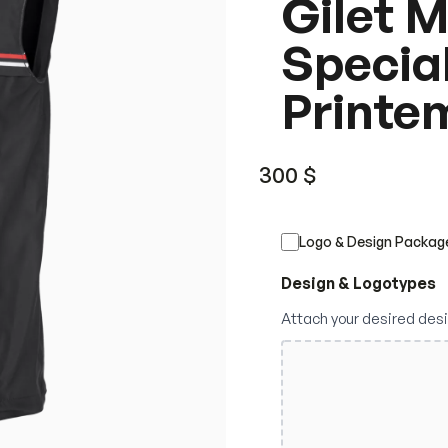
Gilet 
Specia
Print
300
$
Logo & Design Packag
Design & Logotypes
Attach your desired des