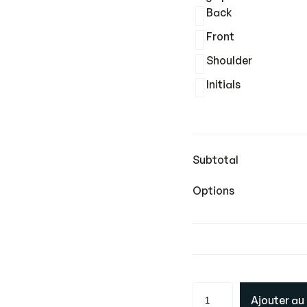
Back
Front
Shoulder
Initials
Subtotal
Options
q
Ajouter au
u